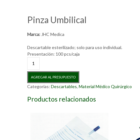
Pinza Umbilical
Marca:
JHC Medica
Descartable esterilizado; solo para uso individual.
Presentación: 100 pcs/caja
Pinza
Umbilical
cantidad
AGREGAR AL PRESUPUESTO
Categorías:
Descartables
,
Material Médico Quirúrgico
Productos relacionados