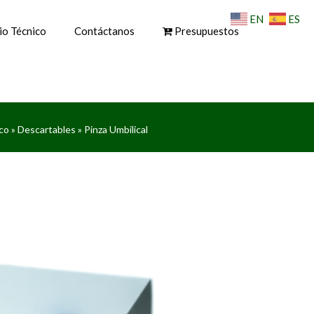
EN
ES
io Técnico
Contáctanos
Presupuestos
co
»
Descartables
» Pinza Umbilical