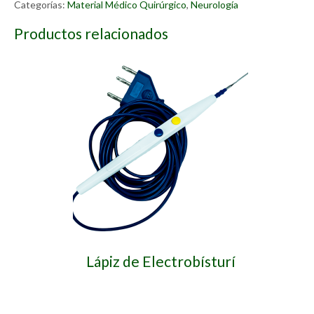
Externo
Categorías:
Material Médico Quirúrgico
,
Neurología
cantidad
Productos relacionados
Lápiz de Electrobísturí