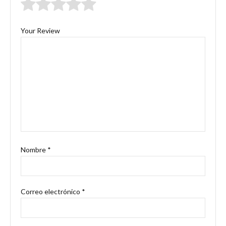
1 de
2 de
3 de
4 de
5 de
5
5
5
5
5
estrellas
estrellas
estrellas
estrellas
estrellas
Your Review
Nombre
*
Correo electrónico
*