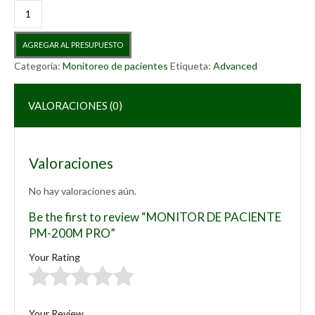
MONITOR
DE
PACIENTE
AGREGAR AL PRESUPUESTO
PM-
200M
Categoría:
Monitoreo de pacientes
Etiqueta:
Advanced
PRO
cantidad
VALORACIONES (0)
Valoraciones
No hay valoraciones aún.
Be the first to review “MONITOR DE PACIENTE
PM-200M PRO”
Your Rating
1 de
2 de
3 de
4 de
5 de
5
5
5
5
5
estrellas
estrellas
estrellas
estrellas
estrellas
Your Review